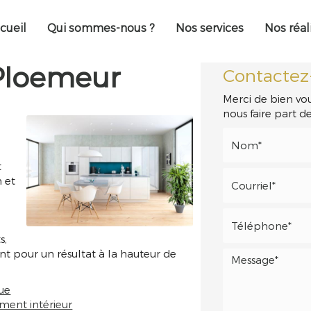
cueil
Qui sommes-nous ?
Nos services
Nos réal
 Ploemeur
Contactez
Merci de bien vou
nous faire part 
t
 et
s,
t pour un résultat à la hauteur de
que
ent intérieur