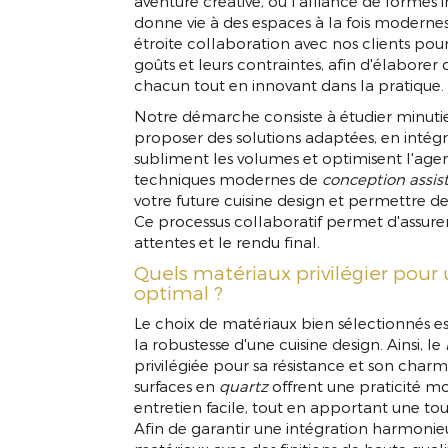
aventure créative, où l'alliance de formes
donne vie à des espaces à la fois modernes 
étroite collaboration avec nos clients pou
goûts et leurs contraintes, afin d'élaborer 
chacun tout en innovant dans la pratique.
Notre démarche consiste à étudier minuti
proposer des solutions adaptées, en intég
subliment les volumes et optimisent l'age
techniques modernes de
conception assis
votre future cuisine design et permettre d
Ce processus collaboratif permet d'assure
attentes et le rendu final.
Quels matériaux privilégier pour 
optimal ?
Le choix de matériaux bien sélectionnés est
la robustesse d'une cuisine design. Ainsi, le
privilégiée pour sa résistance et son charm
surfaces en
quartz
offrent une praticité mo
entretien facile, tout en apportant une to
Afin de garantir une intégration harmoni