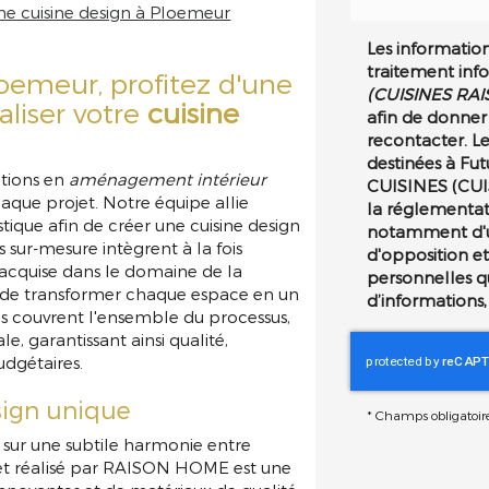
ne cuisine design à Ploemeur
Les informations
traitement inf
meur, profitez d'une
(CUISINES RAI
aliser votre
cuisine
afin de donner
recontacter. L
destinées à Fut
ations en
aménagement intérieur
CUISINES (CU
que projet. Notre équipe allie
la réglementat
tique afin de créer une cuisine design
notamment d'un 
s sur-mesure intègrent à la fois
d'opposition e
 acquise dans le domaine de la
personnelles q
 de transformer chaque espace en un
d’informations,
ns couvrent l'ensemble du processus,
ale, garantissant ainsi qualité,
udgétaires.
esign unique
*
Champs obligatoir
sur une subtile harmonie entre
et réalisé par RAISON HOME est une